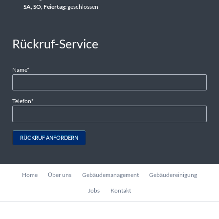
SA, SO, Feiertag:
geschlossen
Rückruf-Service
Pflichtfeld
Name
*
Pflichtfeld
Telefon
*
RÜCKRUF ANFORDERN
Navigation
Home
Über uns
Gebäudemanagement
Gebäudereinigung
überspringen
Jobs
Kontakt