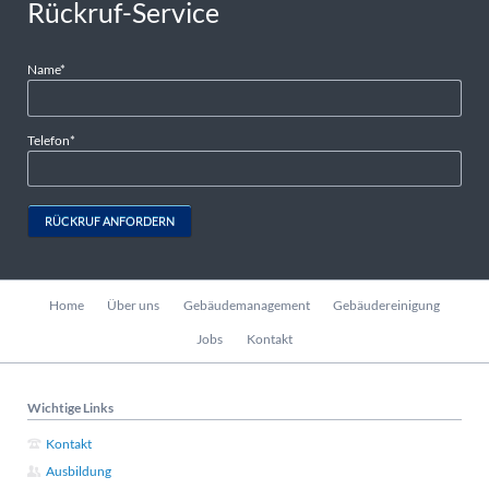
Rückruf-Service
Pflichtfeld
Name
*
Pflichtfeld
Telefon
*
RÜCKRUF ANFORDERN
Navigation
Home
Über uns
Gebäudemanagement
Gebäudereinigung
überspringen
Jobs
Kontakt
Wichtige Links
Kontakt
Ausbildung